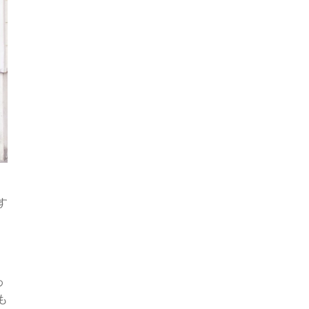
す
わ
も