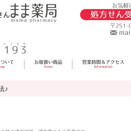
お気軽
処方せん
さん
〒251-
mai
いいくすり
1193
について
お取扱い商品
営業時間＆アクセス
hop
Items
Information
法♪