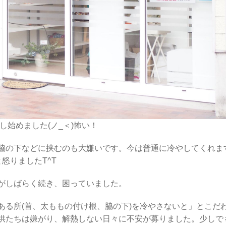
始めました(ノ_＜)怖い！
脇の下などに挟むのも大嫌いです。今は普通に冷やしてくれま
怒りましたT^T
がしばらく続き、困っていました。
ある所(首、太ももの付け根、脇の下)を冷やさないと」とこだ
供たちは嫌がり、解熱しない日々に不安が募りました。少しで