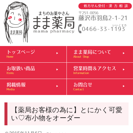
処方せん受付・
漢方相談
まちのお薬やさん
〒251-0056
藤沢市羽鳥2-1-21
いいくすり
0466-33-1193
トップページ
まま薬局について
Home
About Shop
お取扱い商品
営業時間＆アクセス
Items
Information
掲載情報
お問合せ
Media
Contact
【薬局お客様の為に】とにかく可愛
い♡布小物をオーダー