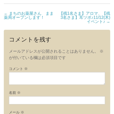
投
←
まちのお薬屋さん まま
【残1名さま】アロマ、【残
薬局オープンします！
3名さま】耳ツボ♪11/12(木)
稿
イベント♪
→
ナ
ビ
コメントを残す
ゲ
ー
メールアドレスが公開されることはありません。
※
シ
が付いている欄は必須項目です
ョ
ン
コメント
※
名前
※
メール
※