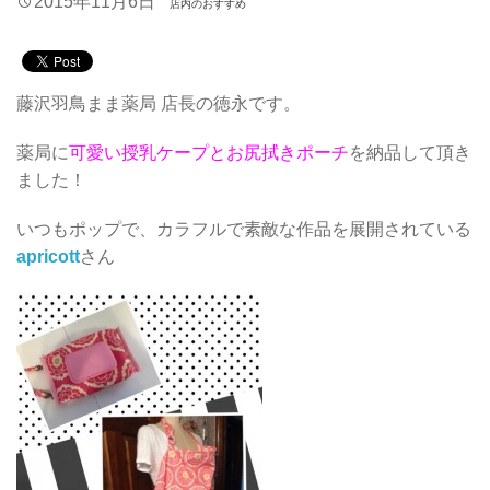
2015年11月6日
店内のおすすめ
藤沢羽鳥まま薬局 店長の徳永です。
薬局に
可愛い授乳ケープとお尻拭きポーチ
を納品して頂き
ました！
いつもポップで、カラフルで素敵な作品を展開されている
apricott
さん