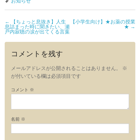
お知らせ
投
←
【ちょっと息抜き】人生
【小学生向け】★お薬の授業
息詰まった時に聞きたい、瀬
★
→
稿
戸内寂聴の涙が出てくる言葉
ナ
ビ
コメントを残す
ゲ
ー
メールアドレスが公開されることはありません。
※
シ
が付いている欄は必須項目です
ョ
ン
コメント
※
名前
※