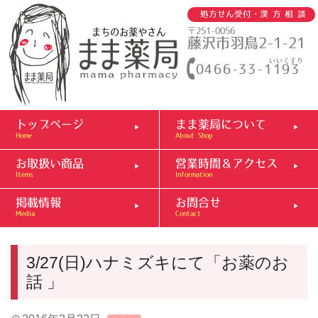
処方せん受付・
漢方相談
まちのお薬やさん
〒251-0056
藤沢市羽鳥2-1-21
いいくすり
0466-33-1193
トップページ
まま薬局について
Home
About Shop
お取扱い商品
営業時間＆アクセス
Items
Information
掲載情報
お問合せ
Media
Contact
3/27(日)ハナミズキにて「お薬のお
話 」