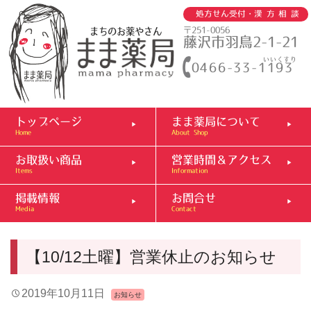
処方せん受付・
漢方相談
まちのお薬やさん
〒251-0056
藤沢市羽鳥2-1-21
いいくすり
0466-33-1193
トップページ
まま薬局について
Home
About Shop
お取扱い商品
営業時間＆アクセス
Items
Information
掲載情報
お問合せ
Media
Contact
【10/12土曜】営業休止のお知らせ
2019年10月11日
お知らせ