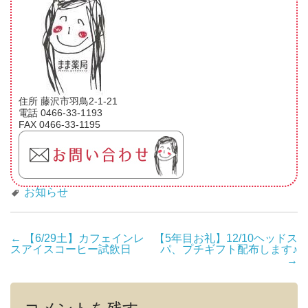
住所 藤沢市羽鳥2-1-21
電話 0466-33-1193
FAX 0466-33-1195
お知らせ
投
←
【6/29土】カフェインレ
【5年目お礼】12/10ヘッドス
スアイスコーヒー試飲日
パ、プチギフト配布します♪
稿
→
ナ
ビ