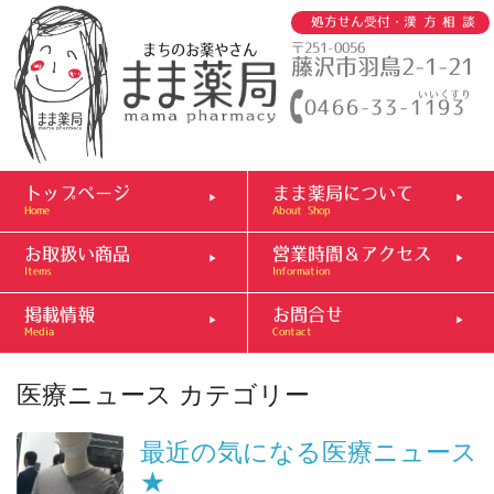
処方せん受付・
漢方相談
まちのお薬やさん
〒251-0056
藤沢市羽鳥2-1-21
いいくすり
0466-33-1193
トップページ
まま薬局について
Home
About Shop
お取扱い商品
営業時間＆アクセス
Items
Information
掲載情報
お問合せ
Media
Contact
医療ニュース
カテゴリー
最近の気になる医療ニュース
★