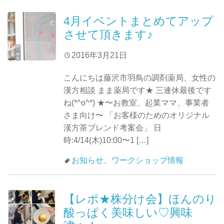
4月イベントまとめてアップ
させて頂きます♪
2016年3月21日
こんにちは藤沢市羽鳥の調剤薬局、女性の
漢方相談 まま薬局です★ 三連休最後です
ね(*^o^*) ★〜お教室、起業ママ、事業者
さま向け〜 「お客様のためのオリジナル
漢方茶ブレンド考案会」 日
時:4/14(木)10:00〜1 […]
お知らせ
、
ワークショップ情報
【レポ★株分け会】ほんのり
酸っぱく美味しい♡興味