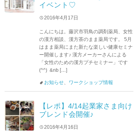
イベント♡
2016年4月17日
こんにちは。藤沢市羽鳥の調剤薬局、女性
の漢方相談、漢方茶のまま薬局です。 5月
はまま薬局にまた新たな楽しい健康セミナ
ー開催します♪ 漢方メーカーさんによる
「女性のための漢方プチセミナー」です
(^^) &nb […]
お知らせ
、
ワークショップ情報
【レポ】4/14起業家さま向け
ブレンド会開催♪
2016年4月16日