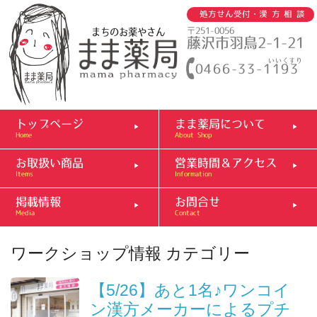
処方せん受付・
漢方相談
まちのお薬やさん
〒251-0056
藤沢市羽鳥2-1-21
いいくすり
0466-33-1193
トップページ
まま薬局について
Home
About Shop
お取扱い商品
営業時間＆アクセス
Items
Information
掲載情報
お問合せ
Media
Contact
ワークショップ情報
カテゴリー
【5/26】あと1名♪ワンコイ
ン漢方メーカーによるプチ