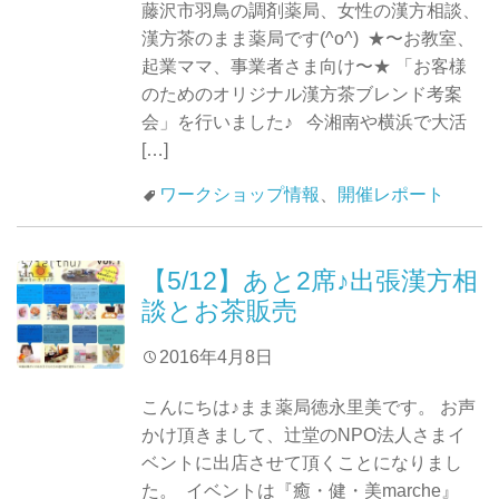
藤沢市羽鳥の調剤薬局、女性の漢方相談、
漢方茶のまま薬局です(^o^) ★〜お教室、
起業ママ、事業者さま向け〜★ 「お客様
のためのオリジナル漢方茶ブレンド考案
会」を行いました♪ 今湘南や横浜で大活
[…]
ワークショップ情報
、
開催レポート
【5/12】あと2席♪出張漢方相
談とお茶販売
2016年4月8日
こんにちは♪まま薬局徳永里美です。 お声
かけ頂きまして、辻堂のNPO法人さまイ
ベントに出店させて頂くことになりまし
た。 イベントは『癒・健・美marche』