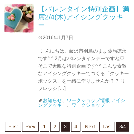
【バレンタイン特別企画】満
席2/4(木)アイシングクッキ
ー
2016年1月7日
こんにちは。藤沢市羽鳥のまま薬局徳永
です^ ^ 2月はバレンタインデーですね♡
そこで素敵な特別企画です^ ^ こんな素敵
なアイシングクッキーでつくる「クッキー
ボックス」を一緒に作りませんか？？ リ
フレッシ […]
お知らせ
、
ワークショップ情報
アイシ
ングクッキー
、
ワークショップ
First
Prev
1
2
3
4
Next
Last
3/4